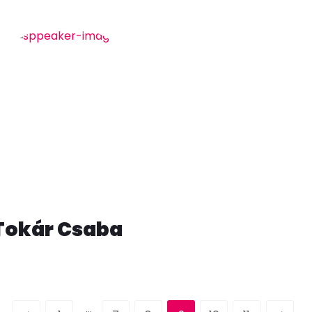
Tokár Csaba
…