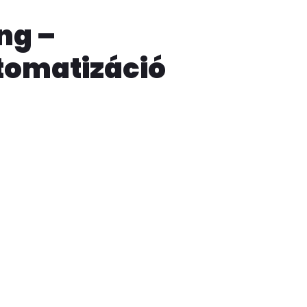
ng –
tomatizáció