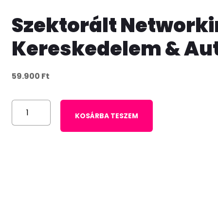
Szektorált Networki
Kereskedelem & Au
59.900
Ft
KOSÁRBA TESZEM