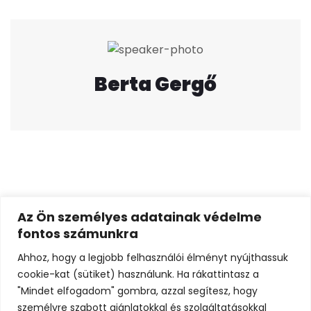
Berta Gergő
Az Ön személyes adatainak védelme
Kriston Gábor
fontos számunkra
Previous post
Ahhoz, hogy a legjobb felhasználói élményt nyújthassuk
cookie-kat (sütiket) használunk. Ha rákattintasz a
"Mindet elfogadom" gombra, azzal segítesz, hogy
személyre szabott ajánlatokkal és szolgáltatásokkal